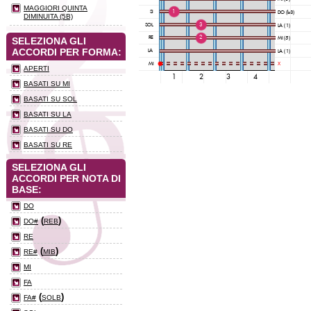
MAGGIORI QUINTA
DIMINUITA (5B)
SELEZIONA GLI
ACCORDI PER FORMA:
APERTI
BASATI SU MI
BASATI SU SOL
BASATI SU LA
BASATI SU DO
BASATI SU RE
SELEZIONA GLI
ACCORDI PER NOTA DI
BASE:
DO
(
)
DO#
REB
RE
(
)
RE#
MIB
MI
FA
(
)
FA#
SOLB