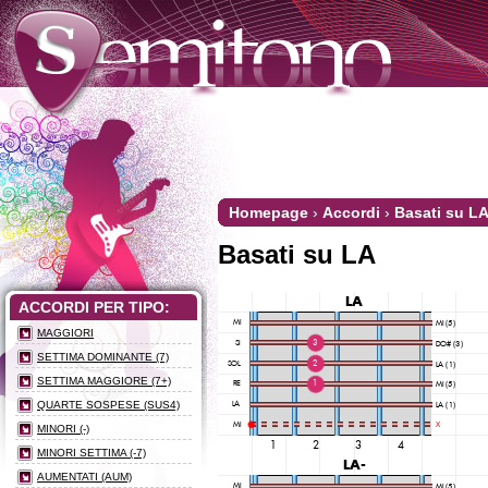
Homepage
›
Accordi
›
Basati su L
Basati su LA
ACCORDI PER TIPO:
MAGGIORI
SETTIMA DOMINANTE (7)
SETTIMA MAGGIORE (7+)
QUARTE SOSPESE (SUS4)
MINORI (-)
MINORI SETTIMA (-7)
AUMENTATI (AUM)