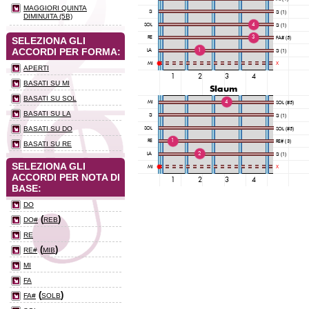
MAGGIORI QUINTA
DIMINUITA (5B)
SELEZIONA GLI
ACCORDI PER FORMA:
APERTI
BASATI SU MI
BASATI SU SOL
BASATI SU LA
BASATI SU DO
BASATI SU RE
SELEZIONA GLI
ACCORDI PER NOTA DI
BASE:
DO
(
)
DO#
REB
RE
(
)
RE#
MIB
MI
FA
(
)
FA#
SOLB