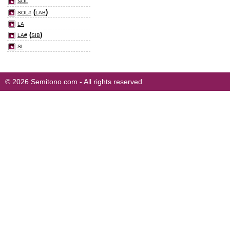
SOL
(
)
SOL#
LAB
LA
(
)
LA#
SIB
SI
© 2026 Semitono.com - All rights reserved