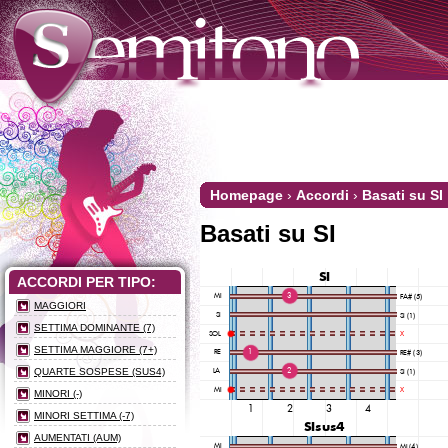
Homepage
›
Accordi
›
Basati su SI
Basati su SI
ACCORDI PER TIPO:
MAGGIORI
SETTIMA DOMINANTE (7)
SETTIMA MAGGIORE (7+)
QUARTE SOSPESE (SUS4)
MINORI (-)
MINORI SETTIMA (-7)
AUMENTATI (AUM)