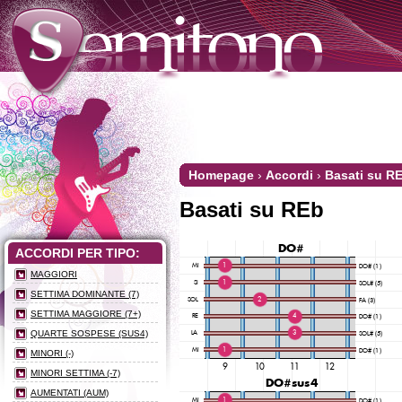
Homepage
›
Accordi
›
Basati su R
Basati su REb
ACCORDI PER TIPO:
MAGGIORI
SETTIMA DOMINANTE (7)
SETTIMA MAGGIORE (7+)
QUARTE SOSPESE (SUS4)
MINORI (-)
MINORI SETTIMA (-7)
AUMENTATI (AUM)