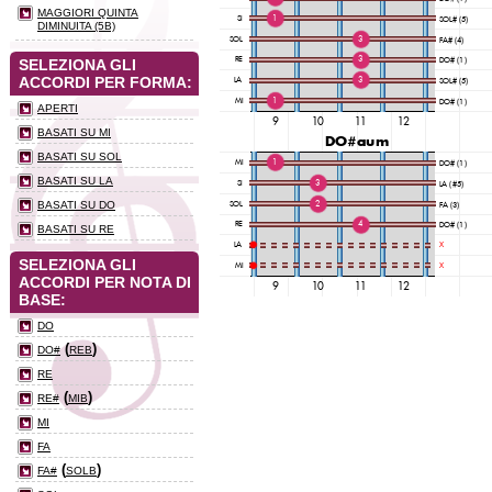
MAGGIORI QUINTA
DIMINUITA (5B)
SELEZIONA GLI
ACCORDI PER FORMA:
APERTI
BASATI SU MI
BASATI SU SOL
BASATI SU LA
BASATI SU DO
BASATI SU RE
SELEZIONA GLI
ACCORDI PER NOTA DI
BASE:
DO
(
)
DO#
REB
RE
(
)
RE#
MIB
MI
FA
(
)
FA#
SOLB