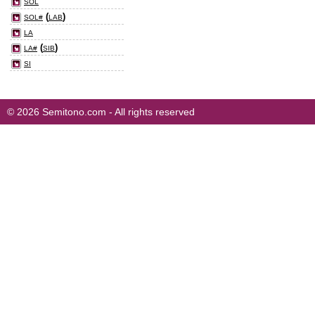
SOL
(
)
SOL#
LAB
LA
(
)
LA#
SIB
SI
© 2026 Semitono.com - All rights reserved