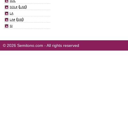
SOL
(
)
SOL#
LAB
LA
(
)
LA#
SIB
SI
© 2026 Semitono.com - All rights reserved