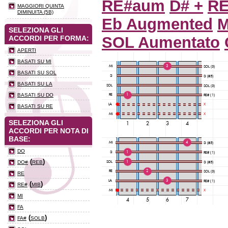
RE#aum
D# +
RE
MAGGIORI QUINTA
DIMINUITA (5B)
Eb Augmented
M
SELEZIONA GLI
SOL Aumentato
ACCORDI PER FORMA:
APERTI
BASATI SU MI
BASATI SU SOL
BASATI SU LA
BASATI SU DO
BASATI SU RE
SELEZIONA GLI
ACCORDI PER NOTA DI
BASE:
DO
(
)
DO#
REB
RE
(
)
RE#
MIB
MI
FA
(
)
FA#
SOLB