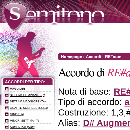
Homepage
›
Accordi
›
RE#aum
Accordo di
RE#
ACCORDI PER TIPO:
Nota di base:
RE
MAGGIORI
SETTIMA DOMINANTE (7)
Tipo di accordo:
a
SETTIMA MAGGIORE (7+)
QUARTE SOSPESE (SUS4)
Costruzione: 1,3,
MINORI (-)
Alias:
D# Augme
MINORI SETTIMA (-7)
AUMENTATI (AUM)