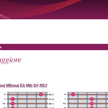
e
ggiore
maj
MIbmaj
Eb
MIb
D#
RE#