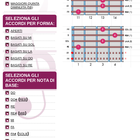
MAGGIORI QUINTA
DIMINUITA (5B)
SELEZIONA GLI
ACCORDI PER FORMA:
APERTI
BASATI SU MI
BASATI SU SOL
BASATI SU LA
BASATI SU DO
BASATI SU RE
SELEZIONA GLI
ACCORDI PER NOTA DI
BASE:
DO
(
)
DO#
REB
RE
(
)
RE#
MIB
MI
FA
(
)
FA#
SOLB