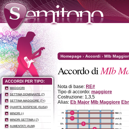
Homepage
›
Accordi
›
MIb Maggior
MIb Ma
Accordo di
ACCORDI PER TIPO:
Nota di base:
RE#
MAGGIORI
Tipo di accordo:
maggiore
SETTIMA DOMINANTE (7)
Costruzione: 1,3,5
SETTIMA MAGGIORE (7+)
Alias:
Eb Major
MIb Maggiore
Eb
QUARTE SOSPESE (SUS4)
MINORI (-)
MINORI SETTIMA (-7)
AUMENTATI (AUM)