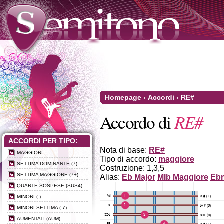
Homepage
›
Accordi
›
RE#
RE#
Accordo di
ACCORDI PER TIPO:
Nota di base:
RE#
MAGGIORI
Tipo di accordo:
maggiore
SETTIMA DOMINANTE (7)
Costruzione: 1,3,5
SETTIMA MAGGIORE (7+)
Alias:
Eb Major
MIb Maggiore
Eb
QUARTE SOSPESE (SUS4)
MINORI (-)
MINORI SETTIMA (-7)
AUMENTATI (AUM)