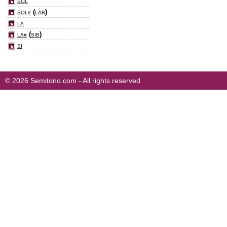
SOL
(
)
SOL#
LAB
LA
(
)
LA#
SIB
SI
© 2026 Semitono.com - All rights reserved