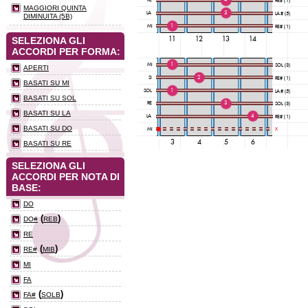
MAGGIORI QUINTA
DIMINUITA (5B)
SELEZIONA GLI
ACCORDI PER FORMA:
APERTI
BASATI SU MI
BASATI SU SOL
BASATI SU LA
BASATI SU DO
BASATI SU RE
SELEZIONA GLI
ACCORDI PER NOTA DI
BASE:
DO
(
)
DO#
REB
RE
(
)
RE#
MIB
MI
FA
(
)
FA#
SOLB